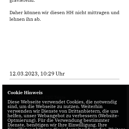
gravierend.
Daher können wir diesen HH nicht mittragen und
lehnen ihn ab.
12.03.2023, 10:29 Uhr
Cookie Hinweis
Homepage der CDU Telgte
Diese Webseite verwendet Cookies, die notwendig
sind, um die Webseite zu nutzen. Weiterhin
verwenden wir Dienste von Drittanbietern, die uns
helfen, unser Webangebot zu verbessern (Website-
Optmierung). Für die Verwendung bestimmter
Dienste, benötigen wir Ihre Einwilligung. Ihre