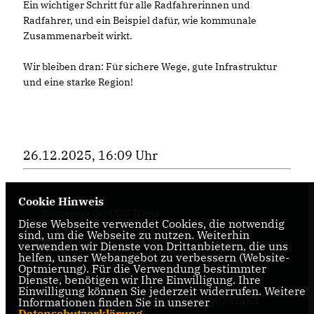
Ein wichtiger Schritt für alle Radfahrerinnen und
Radfahrer, und ein Beispiel dafür, wie kommunale
Zusammenarbeit wirkt.
Wir bleiben dran: Für sichere Wege, gute Infrastruktur
und eine starke Region!
26.12.2025, 16:09 Uhr
Cookie Hinweis
Homepage der CDU Telgte
Diese Webseite verwendet Cookies, die notwendig
sind, um die Webseite zu nutzen. Weiterhin
verwenden wir Dienste von Drittanbietern, die uns
helfen, unser Webangebot zu verbessern (Website-
Optmierung). Für die Verwendung bestimmter
Dienste, benötigen wir Ihre Einwilligung. Ihre
Einwilligung können Sie jederzeit widerrufen. Weitere
IMPRESSUM
DATENSCHUTZ
KONTAKT
Informationen finden Sie in unserer
Datenschutzerklärung
.