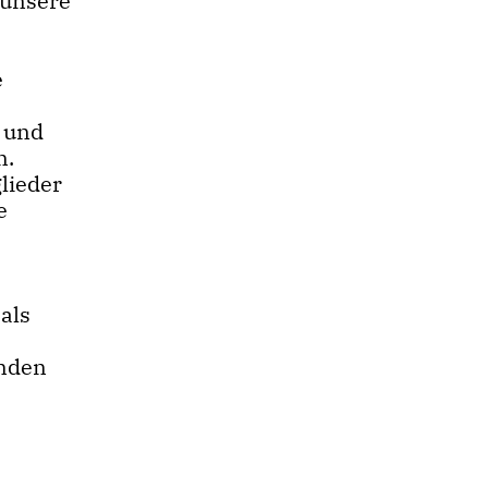
 unsere
e
n und
n.
lieder
e
als
enden