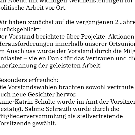
Ein Abend mit wichtigen Weichenstellungen für
olitische Arbeit vor Ort!
Wir haben zunächst auf die vergangenen 2 Jahr
zurückgeblickt:
Der Vorstand berichtete über Projekte, Aktione
Herausforderungen innerhalb unserer Ortsunio
Im Anschluss wurde der Vorstand durch die Mitg
ntlastet – vielen Dank für das Vertrauen und di
Anerkennung der geleisteten Arbeit!
Besonders erfreulich:
Die Vorstandswahlen brachten sowohl vertraute 
auch neue Gesichter hervor.
Anne-Katrin Schulte wurde im Amt der Vorsitz
bestätigt. Sabine Schrauth wurde durch die
Mitgliederversammlung als stellvertretende
Vorsitzende gewählt.