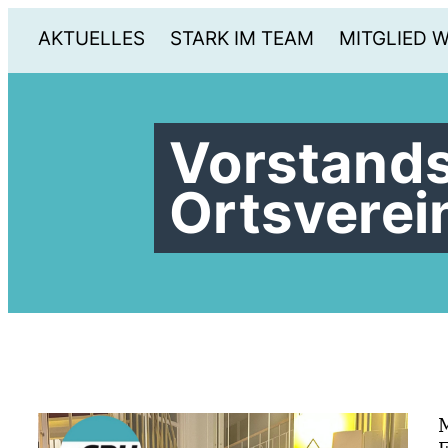
AKTUELLES
STARK IM TEAM
MITGLIED 
Vorstand
Ortsverei