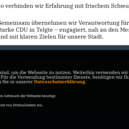
So verbinden wir Erfahrung mit frischem Schwu
Gemeinsam übernehmen wir Verantwortung für
starke CDU in Telgte – engagiert, nah an den M
nd mit klaren Zielen für unsere Stadt.
CDU Kreisverband Warendorf
CD
ind, um die Webseite zu nutzen. Weiterhin verwenden wir D
ür die Verwendung bestimmter Dienste, benötigen wir Ihre
CDU Kreistagsfraktion
n Sie in unserer
Datenschutzerklärung
.
Warendorf
n Gebrauch der Webseite benötigt.
CDU NRW
te von Drittanbietern ein.