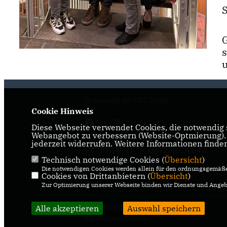
u
Homepage der CDU Telgte
Cookie Hinweis
Diese Webseite verwendet Cookies, die notwendig s
Webangebot zu verbessern (Website-Optmierung). F
jederzeit widerrufen. Weitere Informationen finde
IMPRESSUM
DATENSCHUTZ
Technisch notwendige Cookies (
Übersicht
)
KONTAKT
Die notwendigen Cookies werden allein für den ordnungsgemäße
Cookies von Drittanbietern (
Übersicht
)
Zur Optimierung unserer Webseite binden wir Dienste und Angebo
Alle akzeptieren
Auswahl speichern
@2026 CDU Telgte
Alle Rechte vorbehalten.