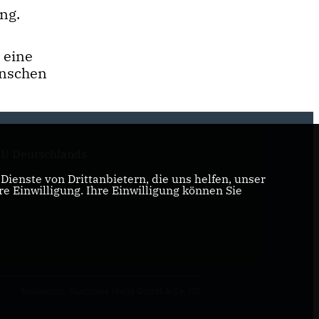
ng.
 eine
enschen
U Deutschlands
ienste von Drittanbietern, die uns helfen, unser
 Einwilligung. Ihre Einwilligung können Sie
Realisation: Sharkness Media GmbH & Co. KG