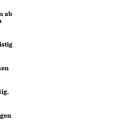
n ab
m
istig
nen
ig.
ngen