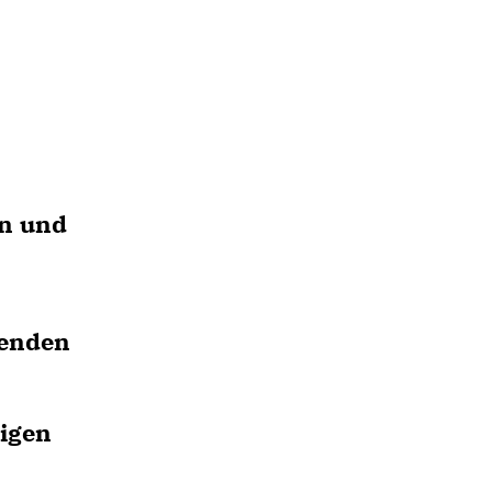
en und
genden
eigen