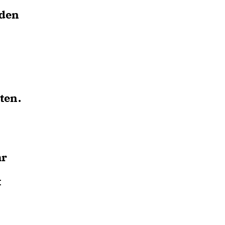
rden
ten.
hr
t