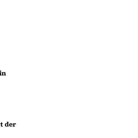
in
t der