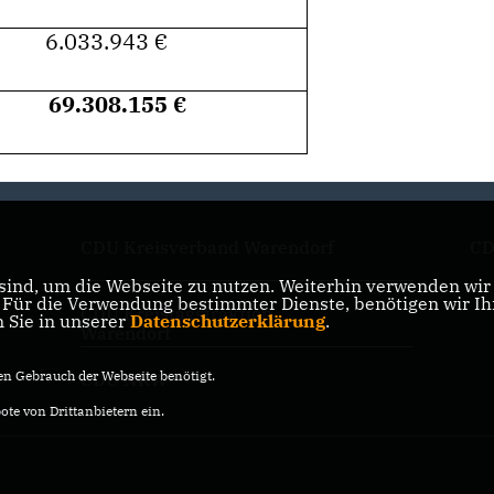
6.033.943
8.155
CDU Kreisverband Warendorf
CD
ind, um die Webseite zu nutzen. Weiterhin verwenden wir D
ür die Verwendung bestimmter Dienste, benötigen wir Ihre
CDU Kreistagsfraktion
n Sie in unserer
Datenschutzerklärung
.
Warendorf
n Gebrauch der Webseite benötigt.
CDU NRW
te von Drittanbietern ein.