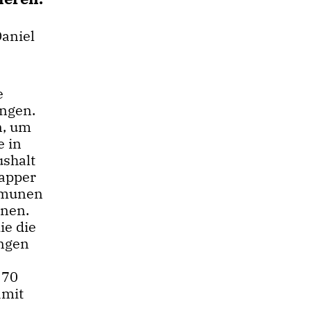
aniel
e
ungen.
n, um
e in
ushalt
napper
ommunen
nen.
ie die
ngen
 70
amit