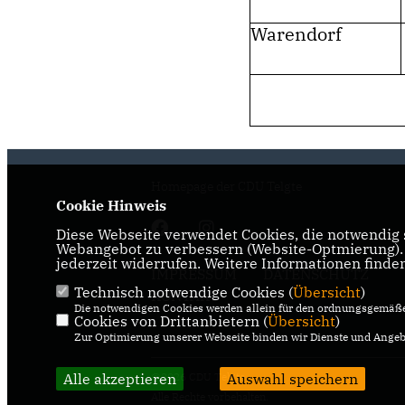
Warendorf
69.30
Homepage der CDU Telgte
Cookie Hinweis
Diese Webseite verwendet Cookies, die notwendig s
Webangebot zu verbessern (Website-Optmierung). F
jederzeit widerrufen. Weitere Informationen finde
IMPRESSUM
DATENSCHUTZ
Technisch notwendige Cookies (
Übersicht
)
KONTAKT
Die notwendigen Cookies werden allein für den ordnungsgemäße
Cookies von Drittanbietern (
Übersicht
)
Zur Optimierung unserer Webseite binden wir Dienste und Angebo
Alle akzeptieren
@2026 CDU Telgte
Auswahl speichern
Alle Rechte vorbehalten.