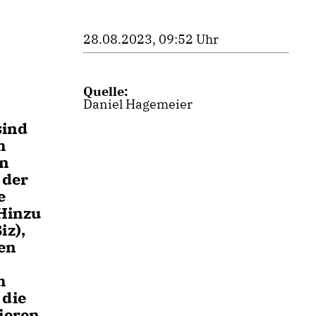
28.08.2023, 09:52 Uhr
Quelle:
Daniel Hagemeier
sind
m
en
 der
e
Hinzu
iz),
en
m
 die
ieren.