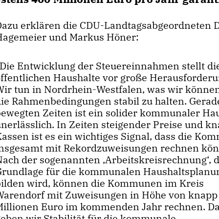
Dazu erklären die CDU-Landtagsabgeordneten D
Hagemeier und Markus Höner:
Die Entwicklung der Steuereinnahmen stellt di
öffentlichen Haushalte vor große Herausforder
Wir tun in Nordrhein-Westfalen, was wir könne
die Rahmenbedingungen stabil zu halten. Gerad
bewegten Zeiten ist ein solider kommunaler Ha
unerlässlich. In Zeiten steigender Preise und k
Kassen ist es ein wichtiges Signal, dass die K
insgesamt mit Rekordzuweisungen rechnen kön
Nach der sogenannten ‚Arbeitskreisrechnung‘, d
Grundlage für die kommunalen Haushaltsplanu
bilden wird, können die Kommunen im Kreis
Warendorf mit Zuweisungen in Höhe von knapp
Millionen Euro im kommenden Jahr rechnen. D
geben wir Stabilität für die kommunale