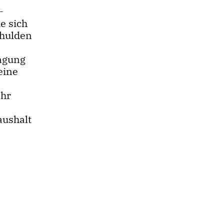
-
e sich
chulden
ingung
eine
0
ahr
aushalt