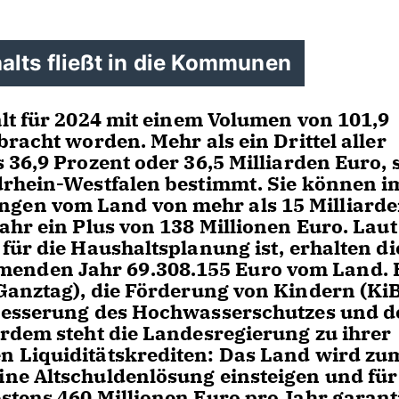
alts fließt in die Kommunen
lt für 2024 mit einem Volumen von 101,9
racht worden. Mehr als ein Drittel aller
36,9 Prozent oder 36,5 Milliarden Euro, 
drhein-Westfalen bestimmt. Sie können i
gen vom Land von mehr als 15 Milliard
ahr ein Plus von 138 Millionen Euro. Laut
für die Haushaltsplanung ist, erhalten di
nden Jahr 69.308.155 Euro vom Land. 
anztag), die Förderung von Kindern (KiB
rbesserung des Hochwasserschutzes und d
rdem steht die Landesregierung zu ihrer
 Liquiditätskrediten: Das Land wird zu
ne Altschuldenlösung einsteigen und für
tens 460 Millionen Euro pro Jahr garant